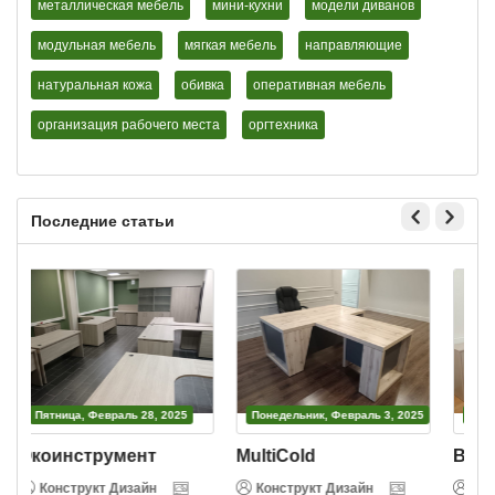
металлическая мебель
мини-кухни
модели диванов
модульная мебель
мягкая мебель
направляющие
натуральная кожа
обивка
оперативная мебель
организация рабочего места
оргтехника
Последние статьи
Пятница, Февраль 28, 2025
Понедельник, Февраль 3, 2025
Экоинструмент
MultiCold
Ве
Конструкт Дизайн
Конструкт Дизайн