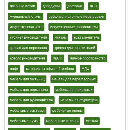
дверные петли
доводчики
доставка
ДСП
журнальные столы
звукоизоляционные перегородки
искусственная кожа
искусственные наполнители
кабинет руководителя
кожзам
кожзаменитель
кресло для персонала
кресло для посетителей
кресло руководителя
ЛДСП
личное пространство
лофт
материалы офисной мебели
МДФ
мебель для гостиниц
мебель для переговорных
мебель для персонала
мебель для приемных
мебель для руководителя
мебельная фурнитура
мебельные выставки
мебельные опоры
мебельные ручки
мебельные салоны
металл