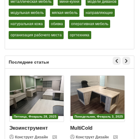
металлическая мебель
мини-кухни
модели диванов
модульная мебель
мягкая мебель
направляющие
натуральная кожа
обивка
оперативная мебель
организация рабочего места
оргтехника
Последние статьи
Пятница, Февраль 28, 2025
Понедельник, Февраль 3, 2025
Экоинструмент
MultiCold
В
Конструкт Дизайн
Конструкт Дизайн