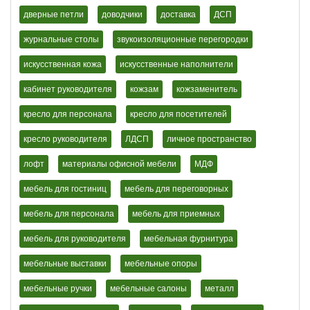
дверные петли
доводчики
доставка
ДСП
журнальные столы
звукоизоляционные перегородки
искусственная кожа
искусственные наполнители
кабинет руководителя
кожзам
кожзаменитель
кресло для персонала
кресло для посетителей
кресло руководителя
ЛДСП
личное пространство
лофт
материалы офисной мебели
МДФ
мебель для гостиниц
мебель для переговорных
мебель для персонала
мебель для приемных
мебель для руководителя
мебельная фурнитура
мебельные выставки
мебельные опоры
мебельные ручки
мебельные салоны
металл