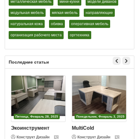
металлическая мебель
мини-кухни
модели диванов
модульная мебель
мягкая мебель
направляющие
натуральная кожа
обивка
оперативная мебель
организация рабочего места
оргтехника
Последние статьи
Пятница, Февраль 28, 2025
Понедельник, Февраль 3, 2025
Экоинструмент
MultiCold
В
Конструкт Дизайн
Конструкт Дизайн