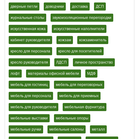
дверные петли
доводчики
доставка
ДСП
журнальные столы
звукоизоляционные перегородки
искусственная кожа
искусственные наполнители
кабинет руководителя
кожзам
кожзаменитель
кресло для персонала
кресло для посетителей
кресло руководителя
ЛДСП
личное пространство
лофт
материалы офисной мебели
МДФ
мебель для гостиниц
мебель для переговорных
мебель для персонала
мебель для приемных
мебель для руководителя
мебельная фурнитура
мебельные выставки
мебельные опоры
мебельные ручки
мебельные салоны
металл