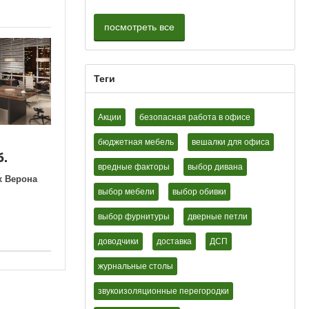
посмотреть все
Теги
Акции
безопасная работа в офисе
бюджетная мебель
вешалки для офиса
б.
вредные факторы
выбор дивана
х Верона
выбор мебели
выбор обивки
выбор фурнитуры
дверные петли
доводчики
доставка
ДСП
журнальные столы
звукоизоляционные перегородки