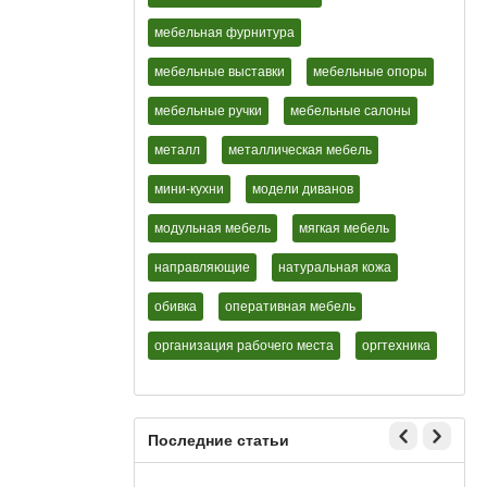
мебельная фурнитура
мебельные выставки
мебельные опоры
мебельные ручки
мебельные салоны
металл
металлическая мебель
мини-кухни
модели диванов
модульная мебель
мягкая мебель
направляющие
натуральная кожа
обивка
оперативная мебель
организация рабочего места
оргтехника
Последние статьи