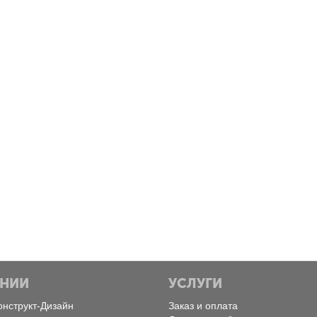
Пятница, Февраль 28, 2025
Понедельник, Ф
Экоинструмент
MultiCold
Конструкт Дизайн
Конструкт Д
АНИИ
УСЛУГИ
онструкт-Дизайн
Заказ и оплата