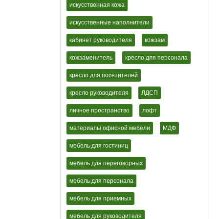
искусственная кожа
искусственные наполнители
кабинет руководителя
кожзам
кожзаменитель
кресло для персонала
кресло для посетителей
кресло руководителя
ЛДСП
личное пространство
лофт
материалы офисной мебели
МДФ
мебель для гостиниц
мебель для переговорных
мебель для персонала
мебель для приемных
мебель для руководителя