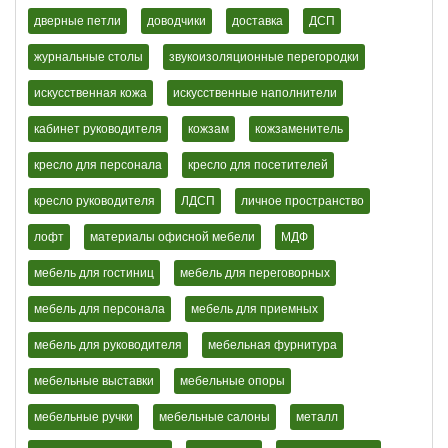
дверные петли
доводчики
доставка
ДСП
журнальные столы
звукоизоляционные перегородки
искусственная кожа
искусственные наполнители
кабинет руководителя
кожзам
кожзаменитель
кресло для персонала
кресло для посетителей
кресло руководителя
ЛДСП
личное пространство
лофт
материалы офисной мебели
МДФ
мебель для гостиниц
мебель для переговорных
мебель для персонала
мебель для приемных
мебель для руководителя
мебельная фурнитура
мебельные выставки
мебельные опоры
мебельные ручки
мебельные салоны
металл