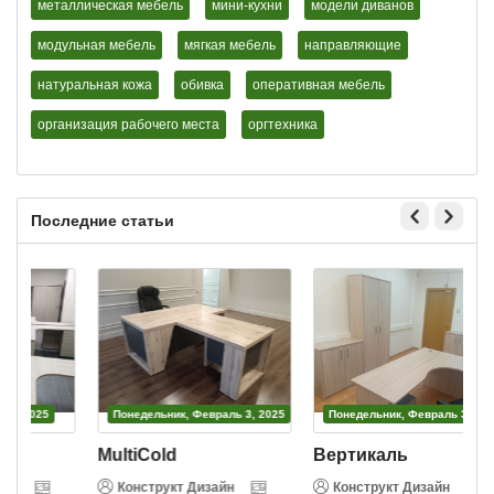
металлическая мебель
мини-кухни
модели диванов
модульная мебель
мягкая мебель
направляющие
натуральная кожа
обивка
оперативная мебель
организация рабочего места
оргтехника
Последние статьи
Пятница, Февраль 28, 2025
Понедельник, Февраль 3, 2025
Понедельн
коинструмент
MultiCold
Вертика
Конструкт Дизайн
Конструкт Дизайн
Констру