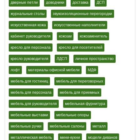
дверные петли
доводчики
доставка
ДСП
журнальные столы
звукоизоляционные перегородки
искусственная кожа
искусственные наполнители
кабинет руководителя
кожзам
кожзаменитель
кресло для персонала
кресло для посетителей
кресло руководителя
ЛДСП
личное пространство
лофт
материалы офисной мебели
МДФ
мебель для гостиниц
мебель для переговорных
мебель для персонала
мебель для приемных
мебель для руководителя
мебельная фурнитура
мебельные выставки
мебельные опоры
мебельные ручки
мебельные салоны
металл
металлическая мебель
мини-кухни
модели диванов